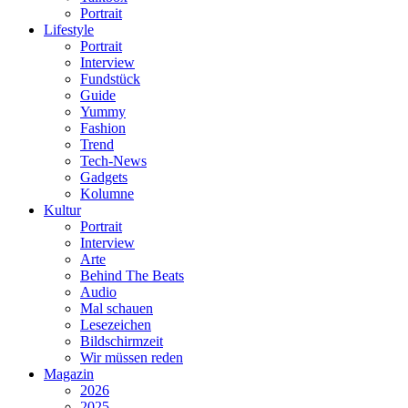
Portrait
Lifestyle
Portrait
Interview
Fundstück
Guide
Yummy
Fashion
Trend
Tech-News
Gadgets
Kolumne
Kultur
Portrait
Interview
Arte
Behind The Beats
Audio
Mal schauen
Lesezeichen
Bildschirmzeit
Wir müssen reden
Magazin
2026
2025