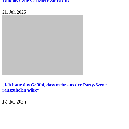
Talkbox: Wie viel Miete zahlst du?
21. Juli 2026
„Ich hatte das Gefühl, dass mehr aus der Party-Szene
rauszuholen wäre“
17. Juli 2026