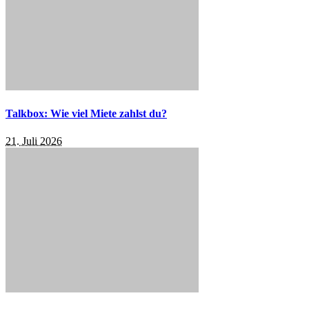
Talkbox: Wie viel Miete zahlst du?
21. Juli 2026