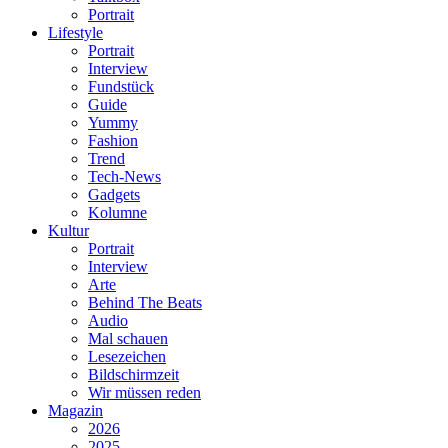
Portrait
Lifestyle
Portrait
Interview
Fundstück
Guide
Yummy
Fashion
Trend
Tech-News
Gadgets
Kolumne
Kultur
Portrait
Interview
Arte
Behind The Beats
Audio
Mal schauen
Lesezeichen
Bildschirmzeit
Wir müssen reden
Magazin
2026
2025