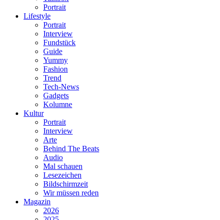
Portrait
Lifestyle
Portrait
Interview
Fundstück
Guide
Yummy
Fashion
Trend
Tech-News
Gadgets
Kolumne
Kultur
Portrait
Interview
Arte
Behind The Beats
Audio
Mal schauen
Lesezeichen
Bildschirmzeit
Wir müssen reden
Magazin
2026
2025