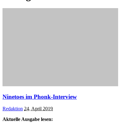
Ninetoes im Phonk-Interview
Posted
Redaktion
24. April 2019
by
Aktuelle Ausgabe lesen: