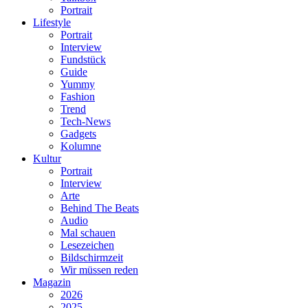
Portrait
Lifestyle
Portrait
Interview
Fundstück
Guide
Yummy
Fashion
Trend
Tech-News
Gadgets
Kolumne
Kultur
Portrait
Interview
Arte
Behind The Beats
Audio
Mal schauen
Lesezeichen
Bildschirmzeit
Wir müssen reden
Magazin
2026
2025