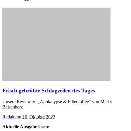
Frisch gebrühte Schlagzeilen des Tages
Unsere Review zu „Apokalypse & Filterkaffee“ von Micky
Beisenherz
Posted
Redaktion
10. Oktober 2022
by
Aktuelle Ausgabe lesen: