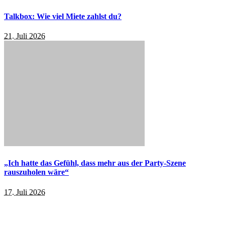
Talkbox: Wie viel Miete zahlst du?
21. Juli 2026
„Ich hatte das Gefühl, dass mehr aus der Party-Szene
rauszuholen wäre“
17. Juli 2026