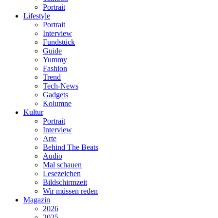
Portrait
Lifestyle
Portrait
Interview
Fundstück
Guide
Yummy
Fashion
Trend
Tech-News
Gadgets
Kolumne
Kultur
Portrait
Interview
Arte
Behind The Beats
Audio
Mal schauen
Lesezeichen
Bildschirmzeit
Wir müssen reden
Magazin
2026
2025