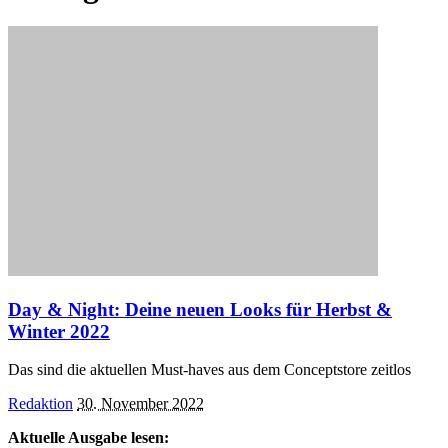
Day & Night: Deine neuen Looks für Herbst &
Winter 2022
Das sind die aktuellen Must-haves aus dem Conceptstore zeitlos
Posted
Redaktion
30. November 2022
by
Aktuelle Ausgabe lesen: