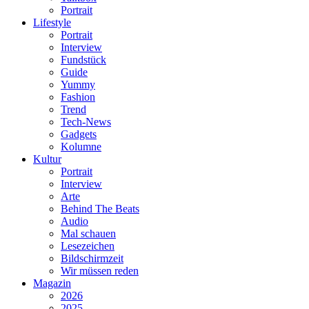
Portrait
Lifestyle
Portrait
Interview
Fundstück
Guide
Yummy
Fashion
Trend
Tech-News
Gadgets
Kolumne
Kultur
Portrait
Interview
Arte
Behind The Beats
Audio
Mal schauen
Lesezeichen
Bildschirmzeit
Wir müssen reden
Magazin
2026
2025