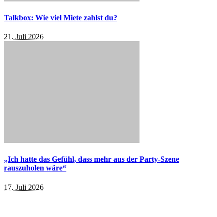
Talkbox: Wie viel Miete zahlst du?
21. Juli 2026
„Ich hatte das Gefühl, dass mehr aus der Party-Szene
rauszuholen wäre“
17. Juli 2026