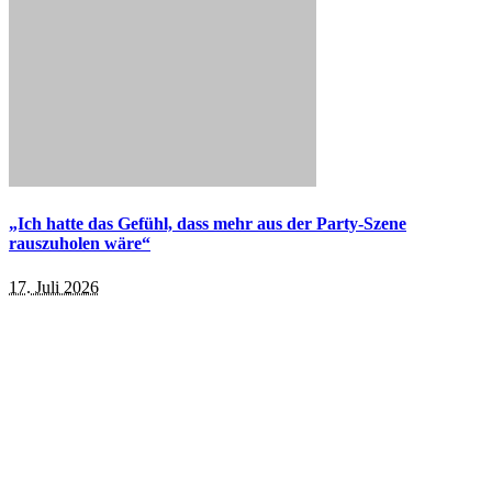
„Ich hatte das Gefühl, dass mehr aus der Party-Szene
rauszuholen wäre“
17. Juli 2026