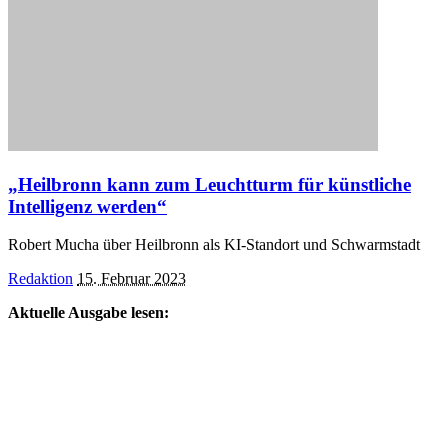
„Heilbronn kann zum Leuchtturm für künstliche
Intelligenz werden“
Robert Mucha über Heilbronn als KI-Standort und Schwarmstadt
Posted
Redaktion
15. Februar 2023
by
Aktuelle Ausgabe lesen: