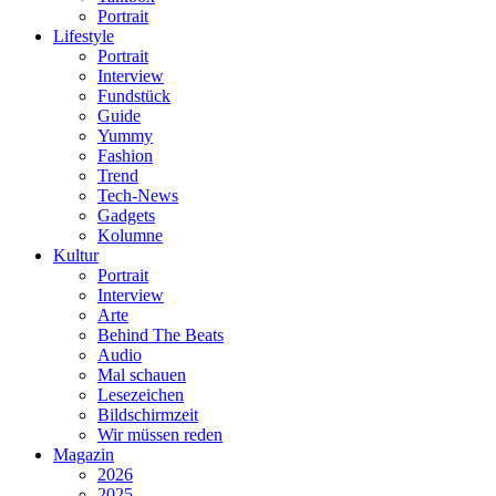
Portrait
Lifestyle
Portrait
Interview
Fundstück
Guide
Yummy
Fashion
Trend
Tech-News
Gadgets
Kolumne
Kultur
Portrait
Interview
Arte
Behind The Beats
Audio
Mal schauen
Lesezeichen
Bildschirmzeit
Wir müssen reden
Magazin
2026
2025