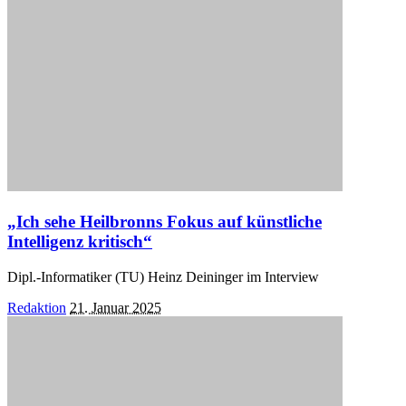
„Ich sehe Heilbronns Fokus auf künstliche
Intelligenz kritisch“
Dipl.-Informatiker (TU) Heinz Deininger im Interview
Posted
Redaktion
21. Januar 2025
by