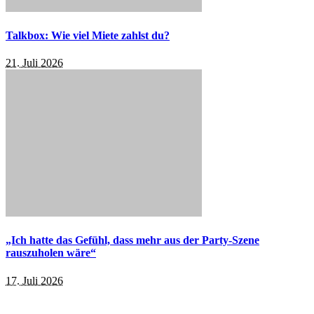
Talkbox: Wie viel Miete zahlst du?
21. Juli 2026
„Ich hatte das Gefühl, dass mehr aus der Party-Szene
rauszuholen wäre“
17. Juli 2026