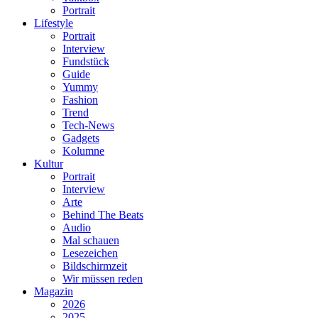
Portrait
Lifestyle
Portrait
Interview
Fundstück
Guide
Yummy
Fashion
Trend
Tech-News
Gadgets
Kolumne
Kultur
Portrait
Interview
Arte
Behind The Beats
Audio
Mal schauen
Lesezeichen
Bildschirmzeit
Wir müssen reden
Magazin
2026
2025