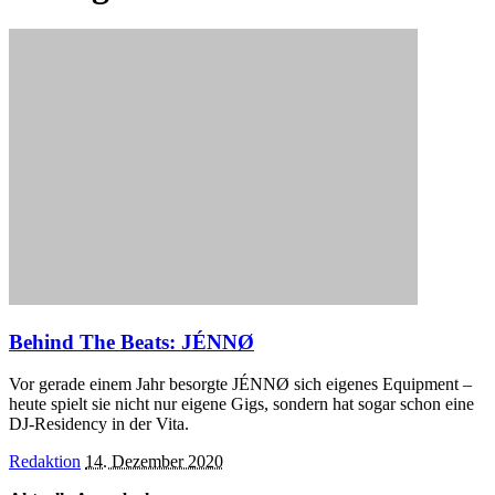
Behind The Beats: JÉNNØ
Vor gerade einem Jahr besorgte JÉNNØ sich eigenes Equipment –
heute spielt sie nicht nur eigene Gigs, sondern hat sogar schon eine
DJ-Residency in der Vita.
Posted
Redaktion
14. Dezember 2020
by