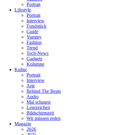
Portrait
Lifestyle
Portrait
Interview
Fundstück
Guide
Yummy
Fashion
Trend
Tech-News
Gadgets
Kolumne
Kultur
Portrait
Interview
Arte
Behind The Beats
Audio
Mal schauen
Lesezeichen
Bildschirmzeit
Wir müssen reden
Magazin
2026
2025