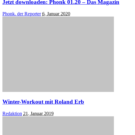
Jetzt downloaden: Phonk 01.20 – Das Magazin
Posted
Phonk. der Reporter
6. Januar 2020
by
Winter-Workout mit Roland Erb
Posted
Redaktion
21. Januar 2019
by