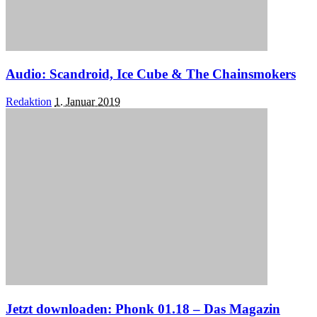
Audio: Scandroid, Ice Cube & The Chainsmokers
Posted
Redaktion
1. Januar 2019
by
Jetzt downloaden: Phonk 01.18 – Das Magazin