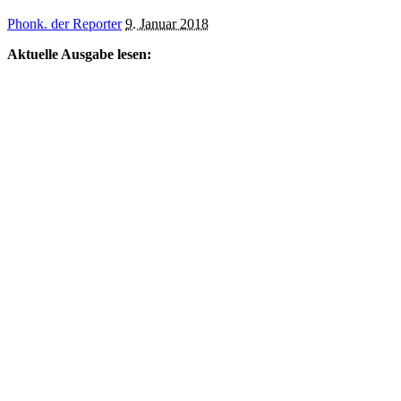
Posted
Phonk. der Reporter
9. Januar 2018
by
Aktuelle Ausgabe lesen: