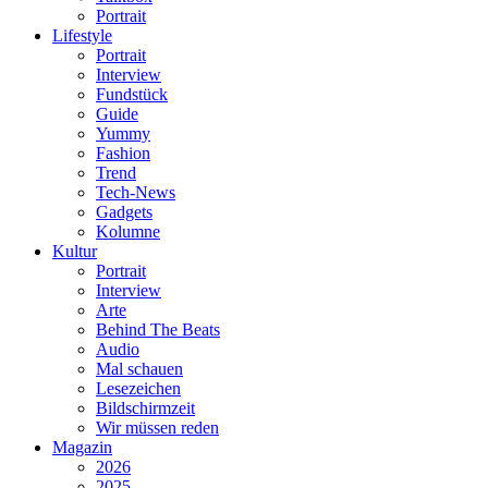
Portrait
Lifestyle
Portrait
Interview
Fundstück
Guide
Yummy
Fashion
Trend
Tech-News
Gadgets
Kolumne
Kultur
Portrait
Interview
Arte
Behind The Beats
Audio
Mal schauen
Lesezeichen
Bildschirmzeit
Wir müssen reden
Magazin
2026
2025