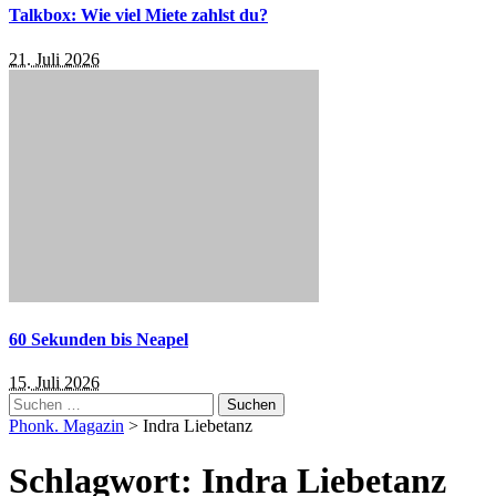
Talkbox: Wie viel Miete zahlst du?
21. Juli 2026
60 Sekunden bis Neapel
15. Juli 2026
Suchen
nach:
Phonk. Magazin
>
Indra Liebetanz
Schlagwort:
Indra Liebetanz