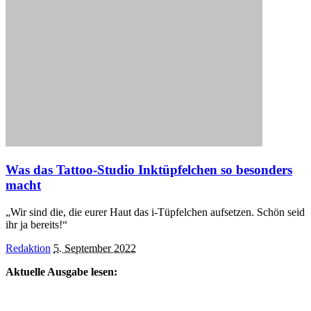
Was das Tattoo-Studio Inktüpfelchen so besonders
macht
„Wir sind die, die eurer Haut das i-Tüpfelchen aufsetzen. Schön seid
ihr ja bereits!“
Posted
Redaktion
5. September 2022
by
Aktuelle Ausgabe lesen: