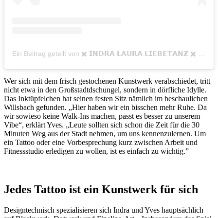
Ein Beitrag geteilt von ✖️ 𝗜𝗡𝗗𝗥𝗔 𝗟𝗔𝗨𝗥𝗔 𝗟𝗜𝗘𝗕𝗘𝗧𝗔𝗡𝗭 ✖️ (@indralove.tattoo)
Wer sich mit dem frisch gestochenen Kunstwerk verabschiedet, tritt
nicht etwa in den Großstadtdschungel, sondern in dörfliche Idylle.
Das Inktüpfelchen hat seinen festen Sitz nämlich im beschaulichen
Willsbach gefunden. „Hier haben wir ein bisschen mehr Ruhe. Da
wir sowieso keine Walk-Ins machen, passt es besser zu unserem
Vibe“, erklärt Yves. „Leute sollten sich schon die Zeit für die 30
Minuten Weg aus der Stadt nehmen, um uns kennenzulernen. Um
ein Tattoo oder eine Vorbesprechung kurz zwischen Arbeit und
Fitnessstudio erledigen zu wollen, ist es einfach zu wichtig.”
Jedes Tattoo ist ein Kunstwerk für sich
Designtechnisch spezialisieren sich Indra und Yves hauptsächlich