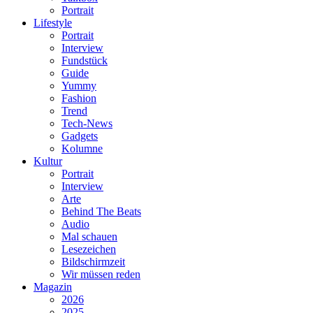
Portrait
Lifestyle
Portrait
Interview
Fundstück
Guide
Yummy
Fashion
Trend
Tech-News
Gadgets
Kolumne
Kultur
Portrait
Interview
Arte
Behind The Beats
Audio
Mal schauen
Lesezeichen
Bildschirmzeit
Wir müssen reden
Magazin
2026
2025