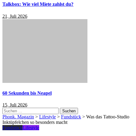
Talkbox: Wie viel Miete zahlst du?
21. Juli 2026
60 Sekunden bis Neapel
15. Juli 2026
Suchen
nach:
Phonk. Magazin
>
Lifestyle
>
Fundstück
>
Was das Tattoo-Studio
Inktüpfelchen so besonders macht
Fundstück
Lifestyle