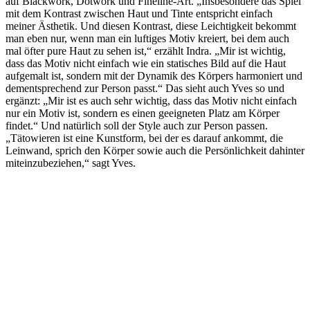
auf Blackwork, Dotwork und Fineline-Art. „Insbesondere das Spiel
mit dem Kontrast zwischen Haut und Tinte entspricht einfach
meiner Ästhetik. Und diesen Kontrast, diese Leichtigkeit bekommt
man eben nur, wenn man ein luftiges Motiv kreiert, bei dem auch
mal öfter pure Haut zu sehen ist,“ erzählt Indra. „Mir ist wichtig,
dass das Motiv nicht einfach wie ein statisches Bild auf die Haut
aufgemalt ist, sondern mit der Dynamik des Körpers harmoniert und
dementsprechend zur Person passt.“ Das sieht auch Yves so und
ergänzt: „Mir ist es auch sehr wichtig, dass das Motiv nicht einfach
nur ein Motiv ist, sondern es einen geeigneten Platz am Körper
findet.“ Und natürlich soll der Style auch zur Person passen.
„Tätowieren ist eine Kunstform, bei der es darauf ankommt, die
Leinwand, sprich den Körper sowie auch die Persönlichkeit dahinter
miteinzubeziehen,“ sagt Yves.