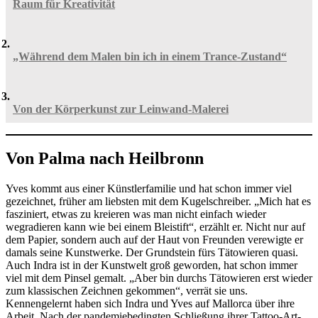
Raum für Kreativität
„Während dem Malen bin ich in einem Trance-Zustand“
Von der Körperkunst zur Leinwand-Malerei
Von Palma nach Heilbronn
Yves kommt aus einer Künstlerfamilie und hat schon immer viel
gezeichnet, früher am liebsten mit dem Kugelschreiber. „Mich hat es
fasziniert, etwas zu kreieren was man nicht einfach wieder
wegradieren kann wie bei einem Bleistift“, erzählt er. Nicht nur auf
dem Papier, sondern auch auf der Haut von Freunden verewigte er
damals seine Kunstwerke. Der Grundstein fürs Tätowieren quasi.
Auch Indra ist in der Kunstwelt groß geworden, hat schon immer
viel mit dem Pinsel gemalt. „Aber bin durchs Tätowieren erst wieder
zum klassischen Zeichnen gekommen“, verrät sie uns.
Kennengelernt haben sich Indra und Yves auf Mallorca über ihre
Arbeit. Nach der pandemiebedingten Schließung ihrer Tattoo-Art-