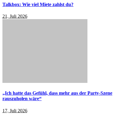
Talkbox: Wie viel Miete zahlst du?
21. Juli 2026
„Ich hatte das Gefühl, dass mehr aus der Party-Szene
rauszuholen wäre“
17. Juli 2026