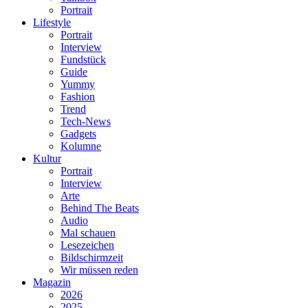
Portrait
Lifestyle
Portrait
Interview
Fundstück
Guide
Yummy
Fashion
Trend
Tech-News
Gadgets
Kolumne
Kultur
Portrait
Interview
Arte
Behind The Beats
Audio
Mal schauen
Lesezeichen
Bildschirmzeit
Wir müssen reden
Magazin
2026
2025