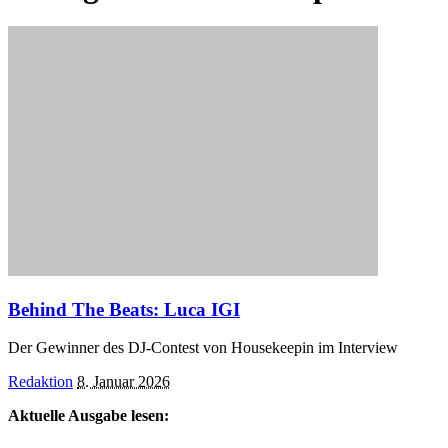
Behind The Beats: Luca IGI
Der Gewinner des DJ-Contest von Housekeepin im Interview
Posted
Redaktion
8. Januar 2026
by
Aktuelle Ausgabe lesen: