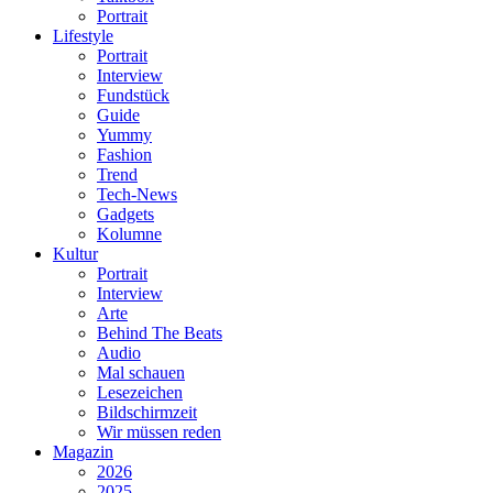
Portrait
Lifestyle
Portrait
Interview
Fundstück
Guide
Yummy
Fashion
Trend
Tech-News
Gadgets
Kolumne
Kultur
Portrait
Interview
Arte
Behind The Beats
Audio
Mal schauen
Lesezeichen
Bildschirmzeit
Wir müssen reden
Magazin
2026
2025