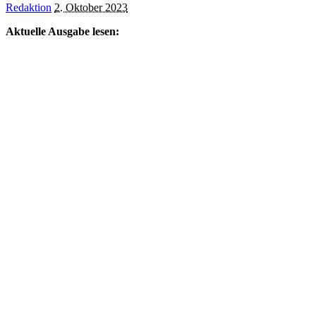
Posted
Redaktion
2. Oktober 2023
by
Aktuelle Ausgabe lesen: