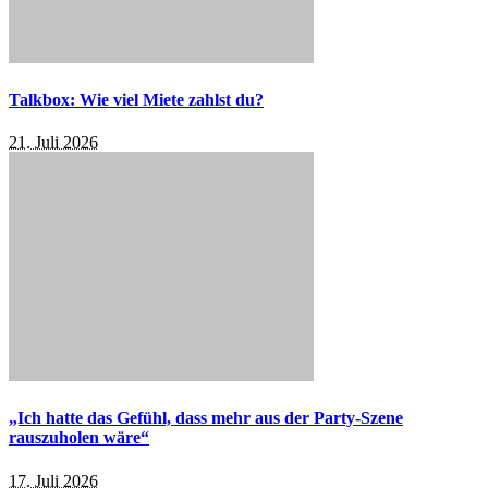
Talkbox: Wie viel Miete zahlst du?
21. Juli 2026
„Ich hatte das Gefühl, dass mehr aus der Party-Szene
rauszuholen wäre“
17. Juli 2026