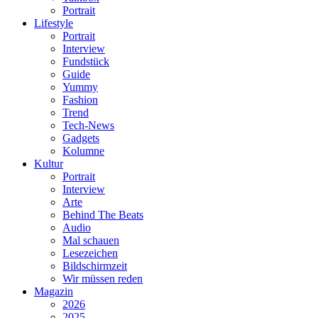
Portrait
Lifestyle
Portrait
Interview
Fundstück
Guide
Yummy
Fashion
Trend
Tech-News
Gadgets
Kolumne
Kultur
Portrait
Interview
Arte
Behind The Beats
Audio
Mal schauen
Lesezeichen
Bildschirmzeit
Wir müssen reden
Magazin
2026
2025