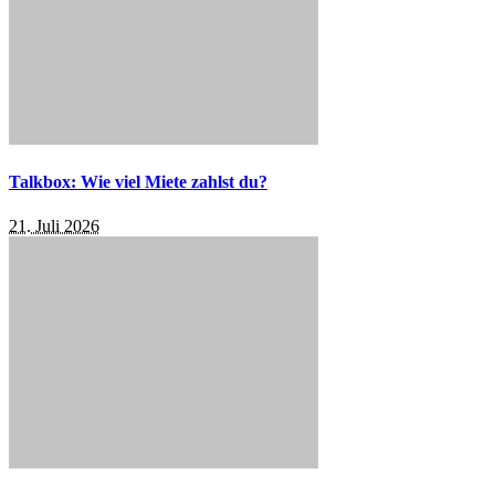
Talkbox: Wie viel Miete zahlst du?
21. Juli 2026