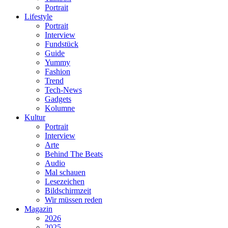
Portrait
Lifestyle
Portrait
Interview
Fundstück
Guide
Yummy
Fashion
Trend
Tech-News
Gadgets
Kolumne
Kultur
Portrait
Interview
Arte
Behind The Beats
Audio
Mal schauen
Lesezeichen
Bildschirmzeit
Wir müssen reden
Magazin
2026
2025