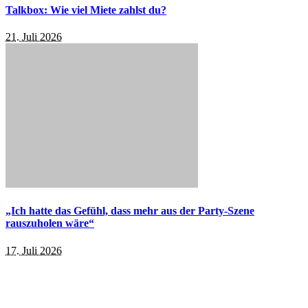
Talkbox: Wie viel Miete zahlst du?
21. Juli 2026
„Ich hatte das Gefühl, dass mehr aus der Party-Szene
rauszuholen wäre“
17. Juli 2026