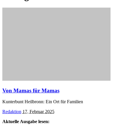
Von Mamas für Mamas
Kunterbunt Heilbronn: Ein Ort für Familien
Posted
Redaktion
17. Februar 2025
by
Aktuelle Ausgabe lesen: