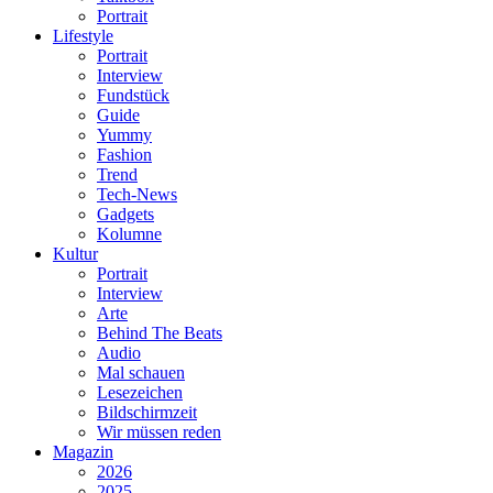
Portrait
Lifestyle
Portrait
Interview
Fundstück
Guide
Yummy
Fashion
Trend
Tech-News
Gadgets
Kolumne
Kultur
Portrait
Interview
Arte
Behind The Beats
Audio
Mal schauen
Lesezeichen
Bildschirmzeit
Wir müssen reden
Magazin
2026
2025