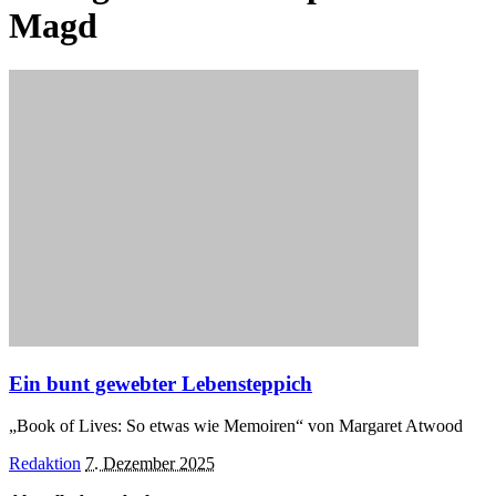
Magd
Ein bunt gewebter Lebensteppich
„Book of Lives: So etwas wie Memoiren“ von Margaret Atwood
Posted
Redaktion
7. Dezember 2025
by