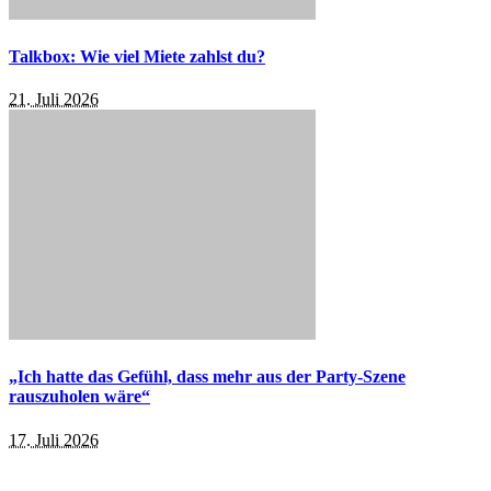
Talkbox: Wie viel Miete zahlst du?
21. Juli 2026
„Ich hatte das Gefühl, dass mehr aus der Party-Szene
rauszuholen wäre“
17. Juli 2026