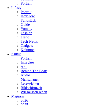
Portrait
Lifestyle
Portrait
Interview
Fundstück
Guide
Yummy
Fashion
Trend
Tech-News
Gadgets
Kolumne
Kultur
Portrait
Interview
Arte
Behind The Beats
Audio
Mal schauen
Lesezeichen
Bildschirmzeit
Wir müssen reden
Magazin
2026
2025