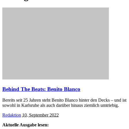
Behind The Beats: Benito Blanco
Bereits seit 25 Jahren steht Benito Blanco hinter den Decks – und ist
sowohl in Karlsruhe als auch darüber hinaus ziemlich umtriebig.
Posted
Redaktion
10. September 2022
by
Aktuelle Ausgabe lesen: