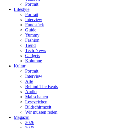
Portrait
Lifestyle
Portrait
Interview
Fundstück
Guide
Yummy
Fashion
Trend
Tech-News
Gadgets
Kolumne
Kultur
Portrait
Interview
Arte
Behind The Beats
Audio
Mal schauen
Lesezeichen
Bildschirmzeit
Wir müssen reden
Magazin
2026
2025