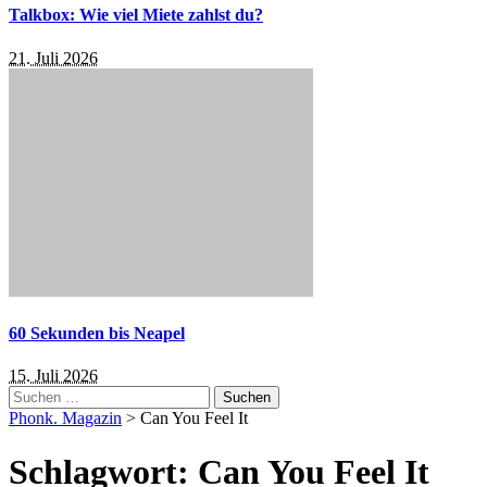
Talkbox: Wie viel Miete zahlst du?
21. Juli 2026
60 Sekunden bis Neapel
15. Juli 2026
Suchen
nach:
Phonk. Magazin
>
Can You Feel It
Schlagwort:
Can You Feel It