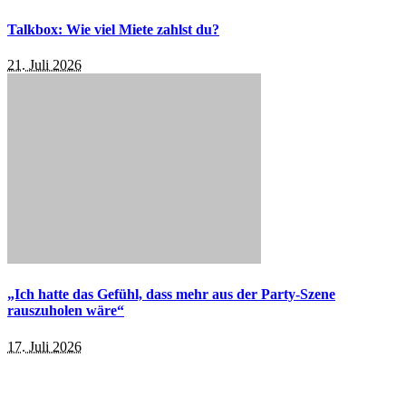
Talkbox: Wie viel Miete zahlst du?
21. Juli 2026
„Ich hatte das Gefühl, dass mehr aus der Party-Szene
rauszuholen wäre“
17. Juli 2026