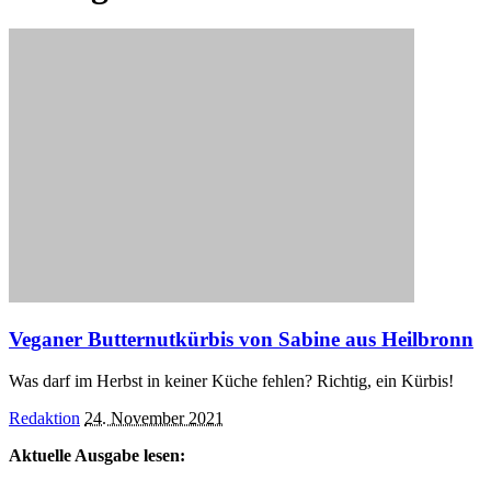
Veganer Butternutkürbis von Sabine aus Heilbronn
Was darf im Herbst in keiner Küche fehlen? Richtig, ein Kürbis!
Posted
Redaktion
24. November 2021
by
Aktuelle Ausgabe lesen: