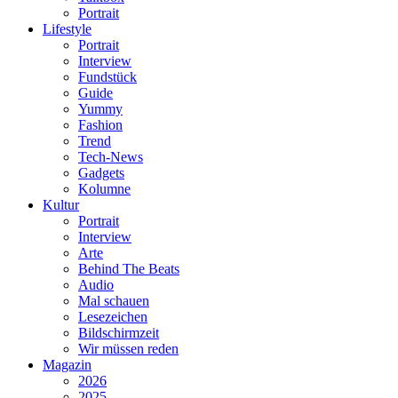
Portrait
Lifestyle
Portrait
Interview
Fundstück
Guide
Yummy
Fashion
Trend
Tech-News
Gadgets
Kolumne
Kultur
Portrait
Interview
Arte
Behind The Beats
Audio
Mal schauen
Lesezeichen
Bildschirmzeit
Wir müssen reden
Magazin
2026
2025