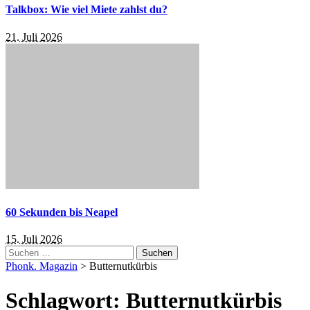
Talkbox: Wie viel Miete zahlst du?
21. Juli 2026
60 Sekunden bis Neapel
15. Juli 2026
Suchen
nach:
Phonk. Magazin
>
Butternutkürbis
Schlagwort:
Butternutkürbis