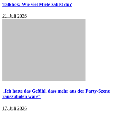
Talkbox: Wie viel Miete zahlst du?
21. Juli 2026
„Ich hatte das Gefühl, dass mehr aus der Party-Szene
rauszuholen wäre“
17. Juli 2026