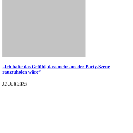
„Ich hatte das Gefühl, dass mehr aus der Party-Szene
rauszuholen wäre“
17. Juli 2026