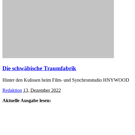
Die schwäbische Traumfabrik
Hinter den Kulissen beim Film- und Synchronstudio HNYWOOD
Posted
Redaktion
13. Dezember 2022
by
Aktuelle Ausgabe lesen: