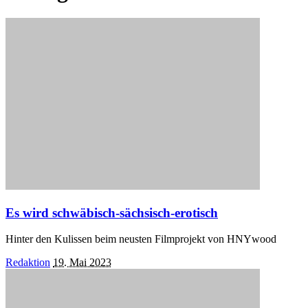
Es wird schwäbisch-sächsisch-erotisch
Hinter den Kulissen beim neusten Filmprojekt von HNYwood
Posted
Redaktion
19. Mai 2023
by