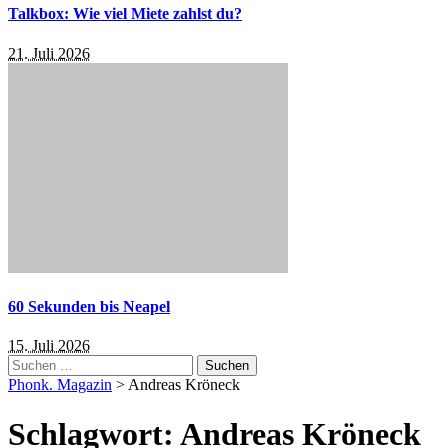
Talkbox: Wie viel Miete zahlst du?
21. Juli 2026
60 Sekunden bis Neapel
15. Juli 2026
Suchen
nach:
Phonk. Magazin
>
Andreas Kröneck
Schlagwort:
Andreas Kröneck