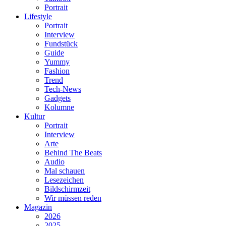
Portrait
Lifestyle
Portrait
Interview
Fundstück
Guide
Yummy
Fashion
Trend
Tech-News
Gadgets
Kolumne
Kultur
Portrait
Interview
Arte
Behind The Beats
Audio
Mal schauen
Lesezeichen
Bildschirmzeit
Wir müssen reden
Magazin
2026
2025