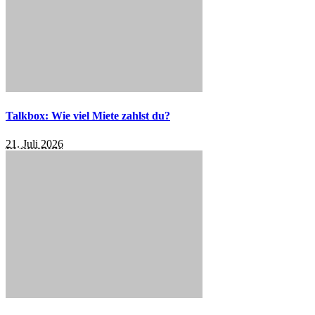
Talkbox: Wie viel Miete zahlst du?
21. Juli 2026