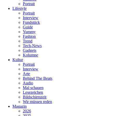
Portrait
Lifestyle
Portrait
Interview
Fundstück
Guide
Yummy
Fashion
Trend
Tech-News
Gadgets
Kolumne
Kultur
Portrait
Interview
Arte
Behind The Beats
Audio
Mal schauen
Lesezeichen
Bildschirmzeit
Wir müssen reden
Magazin
2026
2025