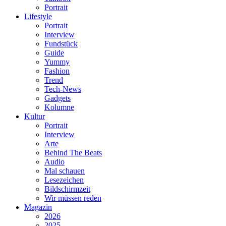
Portrait
Lifestyle
Portrait
Interview
Fundstück
Guide
Yummy
Fashion
Trend
Tech-News
Gadgets
Kolumne
Kultur
Portrait
Interview
Arte
Behind The Beats
Audio
Mal schauen
Lesezeichen
Bildschirmzeit
Wir müssen reden
Magazin
2026
2025