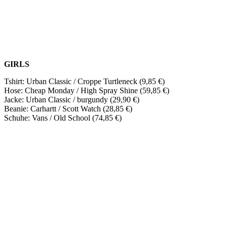
GIRLS
Tshirt: Urban Classic / Croppe Turtleneck (9,85 €)
Hose: Cheap Monday / High Spray Shine (59,85 €)
Jacke: Urban Classic / burgundy (29,90 €)
Beanie: Carhartt / Scott Watch (28,85 €)
Schuhe: Vans / Old School (74,85 €)