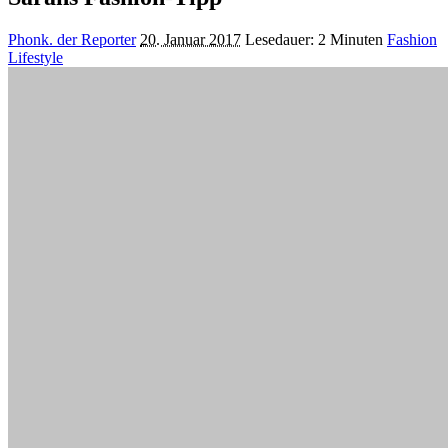
Posted
Phonk. der Reporter
20. Januar 2017
Lesedauer: 2 Minuten
Fashion
by
Lifestyle