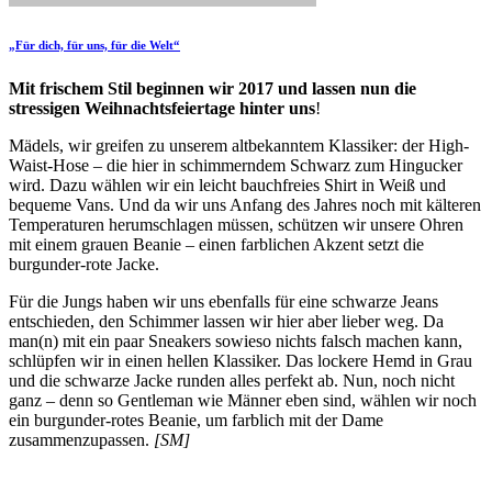
„Für dich, für uns, für die Welt“
Mit frischem Stil beginnen wir 2017 und lassen nun die
stressigen Weihnachtsfeiertage hinter uns
!
Mädels, wir greifen zu unserem altbekanntem Klassiker: der High-
Waist-Hose – die hier in schimmerndem Schwarz zum Hingucker
wird. Dazu wählen wir ein leicht bauchfreies Shirt in Weiß und
bequeme Vans. Und da wir uns Anfang des Jahres noch mit kälteren
Temperaturen herumschlagen müssen, schützen wir unsere Ohren
mit einem grauen Beanie – einen farblichen Akzent setzt die
burgunder-rote Jacke.
Für die Jungs haben wir uns ebenfalls für eine schwarze Jeans
entschieden, den Schimmer lassen wir hier aber lieber weg. Da
man(n) mit ein paar Sneakers sowieso nichts falsch machen kann,
schlüpfen wir in einen hellen Klassiker. Das lockere Hemd in Grau
und die schwarze Jacke runden alles perfekt ab. Nun, noch nicht
ganz – denn so Gentleman wie Männer eben sind, wählen wir noch
ein burgunder-rotes Beanie, um farblich mit der Dame
zusammenzupassen.
[SM]