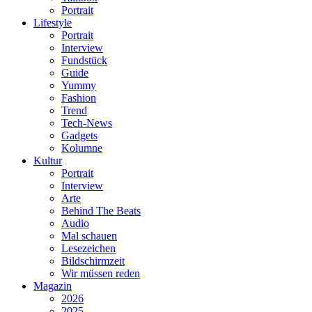
Portrait
Lifestyle
Portrait
Interview
Fundstück
Guide
Yummy
Fashion
Trend
Tech-News
Gadgets
Kolumne
Kultur
Portrait
Interview
Arte
Behind The Beats
Audio
Mal schauen
Lesezeichen
Bildschirmzeit
Wir müssen reden
Magazin
2026
2025