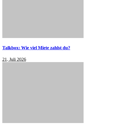
Talkbox: Wie viel Miete zahlst du?
21. Juli 2026