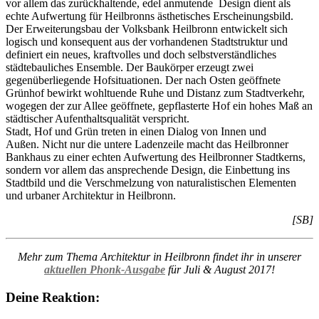
vor allem das zurückhaltende, edel anmutende Design dient als
echte Aufwertung für Heilbronns ästhetisches Erscheinungsbild.
Der Erweiterungsbau der Volksbank Heilbronn entwickelt sich
logisch und konsequent aus der vorhandenen Stadtstruktur und
definiert ein neues, kraftvolles und doch selbstverständliches
städtebauliches Ensemble. Der Baukörper erzeugt zwei
gegenüberliegende Hofsituationen. Der nach Osten geöffnete
Grünhof bewirkt wohltuende Ruhe und Distanz zum Stadtverkehr,
wogegen der zur Allee geöffnete, gepflasterte Hof ein hohes Maß an
städtischer Aufenthaltsqualität verspricht.
Stadt, Hof und Grün treten in einen Dialog von Innen und
Außen. Nicht nur die untere Ladenzeile macht das Heilbronner
Bankhaus zu einer echten Aufwertung des Heilbronner Stadtkerns,
sondern vor allem das ansprechende Design, die Einbettung ins
Stadtbild und die Verschmelzung von naturalistischen Elementen
und urbaner Architektur in Heilbronn.
[SB]
Mehr zum Thema Architektur in Heilbronn findet ihr in unserer
aktuellen Phonk-Ausgabe
für Juli & August 2017!
Deine Reaktion: