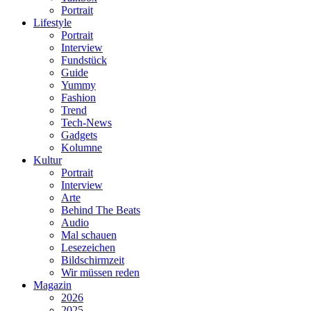
Portrait
Lifestyle
Portrait
Interview
Fundstück
Guide
Yummy
Fashion
Trend
Tech-News
Gadgets
Kolumne
Kultur
Portrait
Interview
Arte
Behind The Beats
Audio
Mal schauen
Lesezeichen
Bildschirmzeit
Wir müssen reden
Magazin
2026
2025