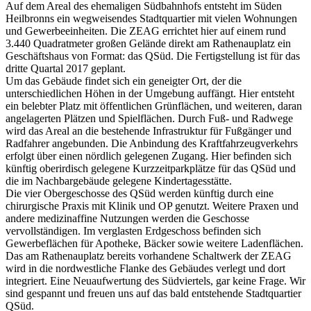
Auf dem Areal des ehemaligen Südbahnhofs entsteht im Süden
Heilbronns ein wegweisendes Stadtquartier mit vielen Wohnungen
und Gewerbeeinheiten. Die ZEAG errichtet hier auf einem rund
3.440 Quadratmeter großen Gelände direkt am Rathenauplatz ein
Geschäftshaus von Format: das QSüd. Die Fertigstellung ist für das
dritte Quartal 2017 geplant.
Um das Gebäude findet sich ein geneigter Ort, der die
unterschiedlichen Höhen in der Umgebung auffängt. Hier entsteht
ein belebter Platz mit öffentlichen Grünflächen, und weiteren, daran
angelagerten Plätzen und Spielflächen. Durch Fuß- und Radwege
wird das Areal an die bestehende Infrastruktur für Fußgänger und
Radfahrer angebunden. Die Anbindung des Kraftfahrzeugverkehrs
erfolgt über einen nördlich gelegenen Zugang. Hier befinden sich
künftig oberirdisch gelegene Kurzzeitparkplätze für das QSüd und
die im Nachbargebäude gelegene Kindertagesstätte.
Die vier Obergeschosse des QSüd werden künftig durch eine
chirurgische Praxis mit Klinik und OP genutzt. Weitere Praxen und
andere medizinaffine Nutzungen werden die Geschosse
vervollständigen. Im verglasten Erdgeschoss befinden sich
Gewerbeflächen für Apotheke, Bäcker sowie weitere Ladenflächen.
Das am Rathenauplatz bereits vorhandene Schaltwerk der ZEAG
wird in die nordwestliche Flanke des Gebäudes verlegt und dort
integriert. Eine Neuaufwertung des Südviertels, gar keine Frage. Wir
sind gespannt und freuen uns auf das bald entstehende Stadtquartier
QSüd.