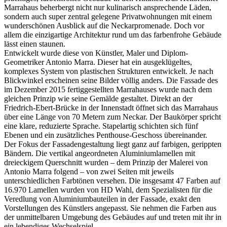
Marrahaus beherbergt nicht nur kulinarisch ansprechende Läden,
sondern auch super zentral gelegene Privatwohnungen mit einem
wunderschönen Ausblick auf die Neckarpromenade. Doch vor
allem die einzigartige Architektur rund um das farbenfrohe Gebäude
lässt einen staunen.
Entwickelt wurde diese von Künstler, Maler und Diplom-
Geometriker Antonio Marra. Dieser hat ein ausgeklügeltes,
komplexes System von plastischen Strukturen entwickelt. Je nach
Blickwinkel erscheinen seine Bilder völlig anders. Die Fassade des
im Dezember 2015 fertiggestellten Marrahauses wurde nach dem
gleichen Prinzip wie seine Gemälde gestaltet. Direkt an der
Friedrich-Ebert-Brücke in der Innenstadt öffnet sich das Marrahaus
über eine Länge von 70 Metern zum Neckar. Der Baukörper spricht
eine klare, reduzierte Sprache. Stapelartig schichten sich fünf
Ebenen und ein zusätzliches Penthouse-Geschoss übereinander.
Der Fokus der Fassadengestaltung liegt ganz auf farbigen, gerippten
Bändern. Die vertikal angeordneten Aluminiumlamellen mit
dreieckigem Querschnitt wurden – dem Prinzip der Malerei von
Antonio Marra folgend – von zwei Seiten mit jeweils
unterschiedlichen Farbtönen versehen. Die insgesamt 47 Farben auf
16.970 Lamellen wurden von HD Wahl, dem Spezialisten für die
Veredlung von Aluminiumbauteilen in der Fassade, exakt den
Vorstellungen des Künstlers angepasst. Sie nehmen die Farben aus
der unmittelbaren Umgebung des Gebäudes auf und treten mit ihr in
ein lebendiges Wechselspiel.