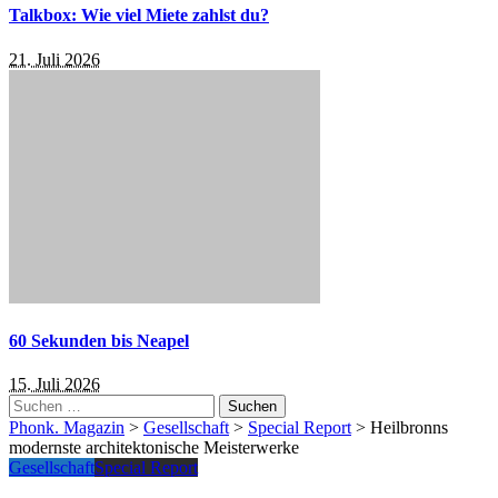
Talkbox: Wie viel Miete zahlst du?
21. Juli 2026
60 Sekunden bis Neapel
15. Juli 2026
Suchen
nach:
Phonk. Magazin
>
Gesellschaft
>
Special Report
>
Heilbronns
modernste architektonische Meisterwerke
Gesellschaft
Special Report