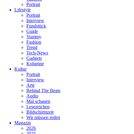
Portrait
Lifestyle
Portrait
Interview
Fundstück
Guide
Yummy
Fashion
Trend
Tech-News
Gadgets
Kolumne
Kultur
Portrait
Interview
Arte
Behind The Beats
Audio
Mal schauen
Lesezeichen
Bildschirmzeit
Wir müssen reden
Magazin
2026
2025