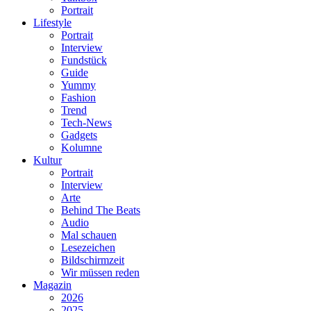
Portrait
Lifestyle
Portrait
Interview
Fundstück
Guide
Yummy
Fashion
Trend
Tech-News
Gadgets
Kolumne
Kultur
Portrait
Interview
Arte
Behind The Beats
Audio
Mal schauen
Lesezeichen
Bildschirmzeit
Wir müssen reden
Magazin
2026
2025