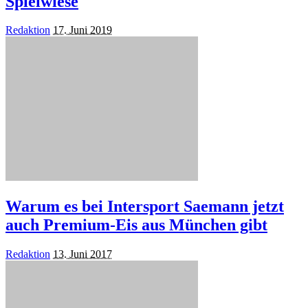
Spielwiese
Posted
Redaktion
17. Juni 2019
by
Warum es bei Intersport Saemann jetzt
auch Premium-Eis aus München gibt
Posted
Redaktion
13. Juni 2017
by