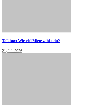
Talkbox: Wie viel Miete zahlst du?
21. Juli 2026