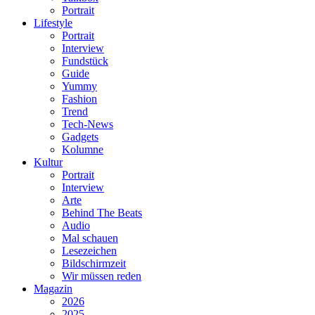
Portrait
Lifestyle
Portrait
Interview
Fundstück
Guide
Yummy
Fashion
Trend
Tech-News
Gadgets
Kolumne
Kultur
Portrait
Interview
Arte
Behind The Beats
Audio
Mal schauen
Lesezeichen
Bildschirmzeit
Wir müssen reden
Magazin
2026
2025