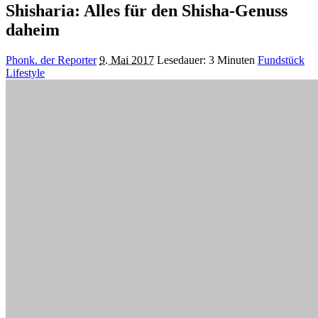
Shisharia: Alles für den Shisha-Genuss
daheim
Posted
Phonk. der Reporter
9. Mai 2017
Lesedauer: 3 Minuten
Fundstück
by
Lifestyle