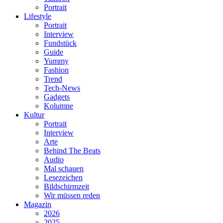
Portrait
Lifestyle
Portrait
Interview
Fundstück
Guide
Yummy
Fashion
Trend
Tech-News
Gadgets
Kolumne
Kultur
Portrait
Interview
Arte
Behind The Beats
Audio
Mal schauen
Lesezeichen
Bildschirmzeit
Wir müssen reden
Magazin
2026
2025