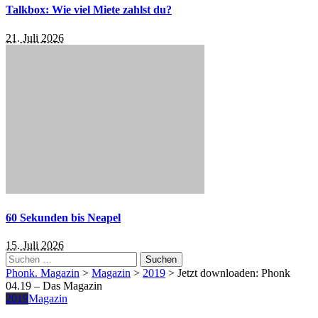
Talkbox: Wie viel Miete zahlst du?
21. Juli 2026
60 Sekunden bis Neapel
15. Juli 2026
Suchen
nach:
Phonk. Magazin
>
Magazin
>
2019
>
Jetzt downloaden: Phonk
04.19 – Das Magazin
2019
Magazin