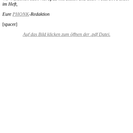
im Heft,
Eure
PHONK
-Redaktion
[spacer]
Auf das Bild klicken zum öffnen der .pdf Datei.