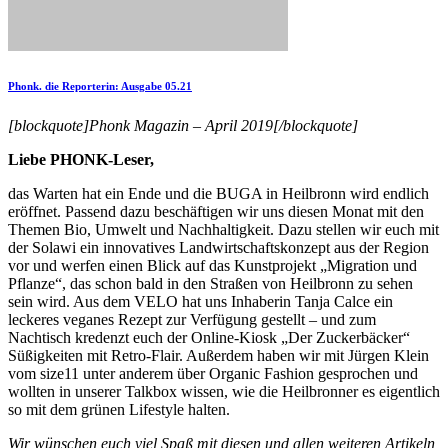
Phonk. die Reporterin: Ausgabe 05.21
[blockquote]Phonk Magazin – April 2019[/blockquote]
Liebe PHONK-Leser,
das Warten hat ein Ende und die BUGA in Heilbronn wird endlich
eröffnet. Passend dazu beschäftigen wir uns diesen Monat mit den
Themen Bio, Umwelt und Nachhaltigkeit. Dazu stellen wir euch mit
der Solawi ein innovatives Landwirtschaftskonzept aus der Region
vor und werfen einen Blick auf das Kunstprojekt „Migration und
Pflanze“, das schon bald in den Straßen von Heilbronn zu sehen
sein wird. Aus dem VELO hat uns Inhaberin Tanja Calce ein
leckeres veganes Rezept zur Verfügung gestellt – und zum
Nachtisch kredenzt euch der Online-Kiosk „Der Zuckerbäcker“
Süßigkeiten mit Retro-Flair. Außerdem haben wir mit Jürgen Klein
vom size11 unter anderem über Organic Fashion gesprochen und
wollten in unserer Talkbox wissen, wie die Heilbronner es eigentlich
so mit dem grünen Lifestyle halten.
Wir wünschen euch viel Spaß mit diesen und allen weiteren Artikeln