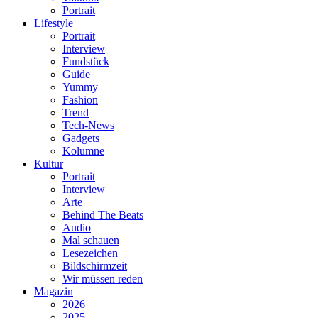
Portrait
Lifestyle
Portrait
Interview
Fundstück
Guide
Yummy
Fashion
Trend
Tech-News
Gadgets
Kolumne
Kultur
Portrait
Interview
Arte
Behind The Beats
Audio
Mal schauen
Lesezeichen
Bildschirmzeit
Wir müssen reden
Magazin
2026
2025