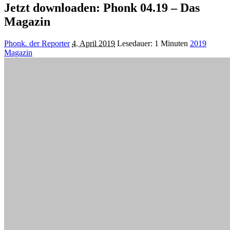
Jetzt downloaden: Phonk 04.19 – Das
Magazin
Posted
Phonk. der Reporter
4. April 2019
Lesedauer: 1 Minuten
2019
by
Magazin