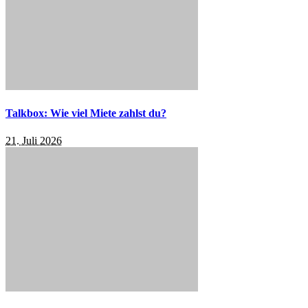
Talkbox: Wie viel Miete zahlst du?
21. Juli 2026