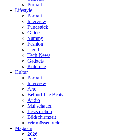
Portrait
Lifestyle
Portrait
Interview
Fundstück
Guide
Yummy
Fashion
Trend
Tech-News
Gadgets
Kolumne
Kultur
Portrait
Interview
Arte
Behind The Beats
Audio
Mal schauen
Lesezeichen
Bildschirmzeit
Wir müssen reden
Magazin
2026
2025