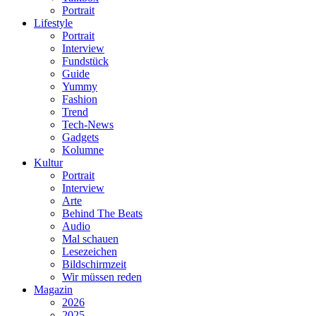
Portrait
Lifestyle
Portrait
Interview
Fundstück
Guide
Yummy
Fashion
Trend
Tech-News
Gadgets
Kolumne
Kultur
Portrait
Interview
Arte
Behind The Beats
Audio
Mal schauen
Lesezeichen
Bildschirmzeit
Wir müssen reden
Magazin
2026
2025