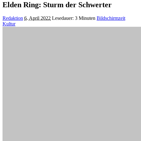
Elden Ring: Sturm der Schwerter
Posted
Redaktion
6. April 2022
Lesedauer: 3 Minuten
Bildschirmzeit
by
Kultur