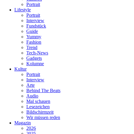
Portrait
Lifestyle
Portrait
Interview
Fundstück
Guide
Yummy
Fashion
Trend
Tech-News
Gadgets
Kolumne
Kultur
Portrait
Interview
Arte
Behind The Beats
Audio
Mal schauen
Lesezeichen
Bildschirmzeit
Wir müssen reden
Magazin
2026
2025