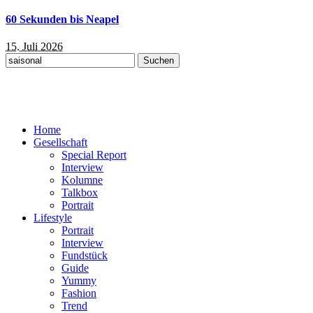
60 Sekunden bis Neapel
15. Juli 2026
Suchen
nach:
Home
Gesellschaft
Special Report
Interview
Kolumne
Talkbox
Portrait
Lifestyle
Portrait
Interview
Fundstück
Guide
Yummy
Fashion
Trend