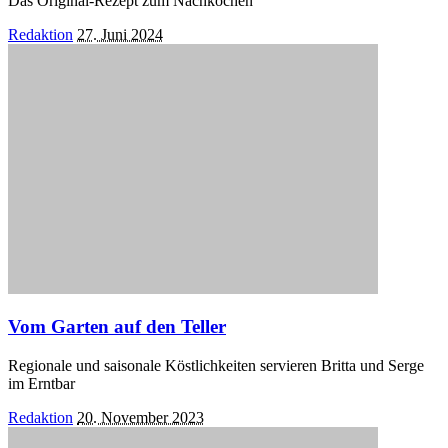
Das Original-Rezept zum Nachkochen
Posted
Redaktion
27. Juni 2024
by
Vom Garten auf den Teller
Regionale und saisonale Köstlichkeiten servieren Britta und Serge
im Erntbar
Posted
Redaktion
20. November 2023
by