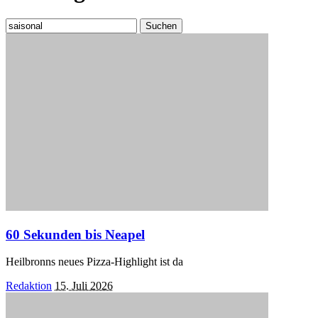
Suchen
nach:
60 Sekunden bis Neapel
Heilbronns neues Pizza-Highlight ist da
Posted
Redaktion
15. Juli 2026
by