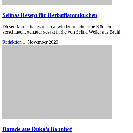
Selinas Rezept für Herbstflammkuchen
Diesen Monat hat es uns mal wieder in heimische Küchen
verschlagen, genauer gesagt in die von Selina Weiler aus Brühl.
Posted
Redaktion
1. November 2020
by
Dorade aus Duka’s Bahnhof