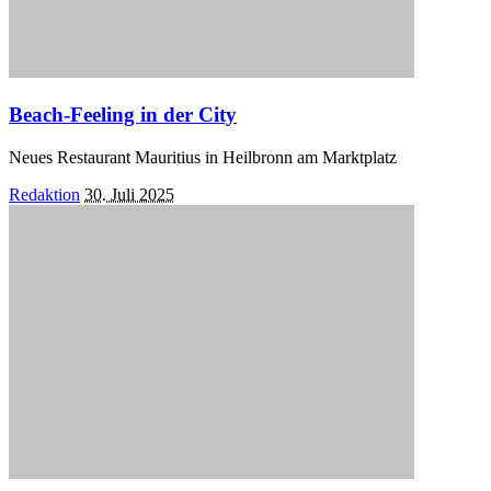
Beach-Feeling in der City
Neues Restaurant Mauritius in Heilbronn am Marktplatz
Posted
Redaktion
30. Juli 2025
by