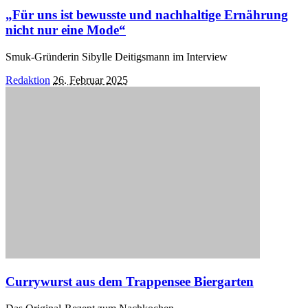
„Für uns ist bewusste und nachhaltige Ernährung
nicht nur eine Mode“
Smuk-Gründerin Sibylle Deitigsmann im Interview
Posted
Redaktion
26. Februar 2025
by
Currywurst aus dem Trappensee Biergarten