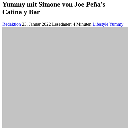
Yummy mit Simone von Joe Peña’s
Catina y Bar
Posted
Redaktion
23. Januar 2022
Lesedauer: 4 Minuten
Lifestyle
Yummy
by