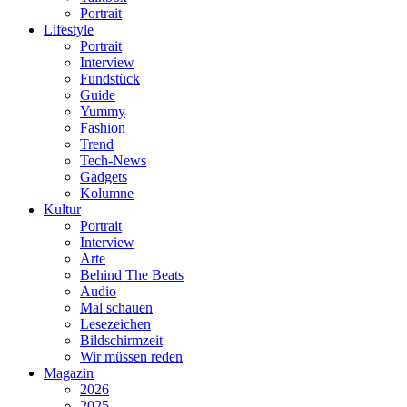
Portrait
Lifestyle
Portrait
Interview
Fundstück
Guide
Yummy
Fashion
Trend
Tech-News
Gadgets
Kolumne
Kultur
Portrait
Interview
Arte
Behind The Beats
Audio
Mal schauen
Lesezeichen
Bildschirmzeit
Wir müssen reden
Magazin
2026
2025