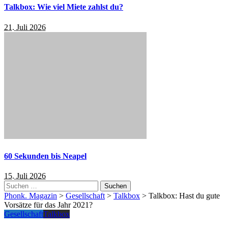
Talkbox: Wie viel Miete zahlst du?
21. Juli 2026
60 Sekunden bis Neapel
15. Juli 2026
Suchen
nach:
Phonk. Magazin
>
Gesellschaft
>
Talkbox
>
Talkbox: Hast du gute
Vorsätze für das Jahr 2021?
Gesellschaft
Talkbox