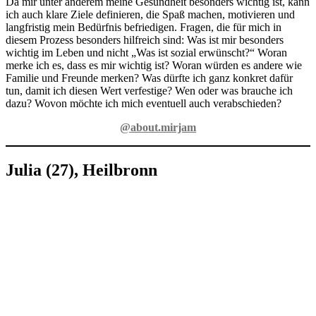
Da mir unter anderem meine Gesund­heit beson­ders wich­tig ist, kann
ich auch klare Ziele defi­nie­ren, die Spaß machen, moti­vie­ren und
lang­fris­tig mein Bedürf­nis befrie­di­gen. Fragen, die für mich in
diesem Prozess besonders hilfreich sind: Was ist mir besonders
wichtig im Leben und nicht „Was ist sozial erwünscht?“ Woran
merke ich es, dass es mir wichtig ist? Woran würden es andere wie
Familie und Freunde merken? Was dürfte ich ganz konkret dafür
tun, damit ich diesen Wert verfestige? Wen oder was brauche ich
dazu? Wovon möchte ich mich eventuell auch verabschieden?
@about.mirjam
Julia (27), Heilbronn