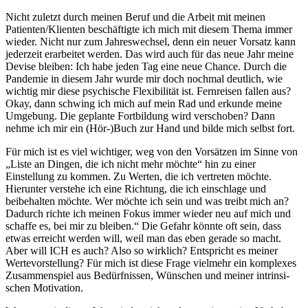
Nicht zuletzt durch meinen Beruf und die Arbeit mit meinen
Patienten/Klienten beschäftigte ich mich mit diesem Thema immer
wieder. Nicht nur zum Jahreswechsel, denn ein neuer Vorsatz kann
jederzeit erarbeitet werden. Das wird auch für das neue Jahr meine
Devise bleiben: Ich habe jeden Tag eine neue Chance. Durch die
Pandemie in diesem Jahr wurde mir doch nochmal deutlich, wie
wichtig mir diese psychische Flexibilität ist. Fernreisen fallen aus?
Okay, dann schwing ich mich auf mein Rad und erkunde meine
Umgebung. Die geplante Fortbildung wird verschoben? Dann
nehme ich mir ein (Hör-)Buch zur Hand und bilde mich selbst fort.
Für mich ist es viel wichtiger, weg von den Vorsätzen im Sinne von
„Liste an Dingen, die ich nicht mehr möchte“ hin zu einer
Einstellung zu kommen. Zu Werten, die ich vertreten möchte.
Hierunter verstehe ich eine Richtung, die ich einschlage und
beibehalten möchte. Wer möchte ich sein und was treibt mich an?
Dadurch richte ich meinen Fokus immer wieder neu auf mich und
schaffe es, bei mir zu bleiben.“ Die Gefahr könnte oft sein, dass
etwas erreicht werden will, weil man das eben gerade so macht.
Aber will ICH es auch? Also so wirklich? Entspricht es meiner
Wertevorstellung? Für mich ist diese Frage vielmehr ein kom­ple­xes
Zusam­men­spiel aus Bedürf­nis­sen, Wün­schen und meiner intrin­si­
schen Moti­va­tion.