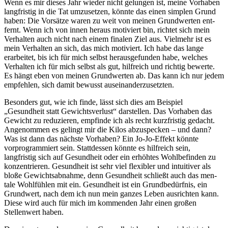
Wenn es mir dieses Jahr wieder nicht gelun­gen ist, meine Vor­ha­ben
lang­fris­tig in die Tat umzu­set­zen, könnte das einen simp­len Grund
haben: Die Vor­sätze waren zu weit von meinen Grund­wer­ten ent­
fernt. Wenn ich von innen heraus motiviert bin, richtet sich mein
Verhalten auch nicht nach einem finalen Ziel aus. Vielmehr ist es
mein Verhalten an sich, das mich motiviert. Ich habe das lange
erarbeitet, bis ich für mich selbst herausgefunden habe, welches
Verhalten ich für mich selbst als gut, hilfreich und richtig bewerte.
Es hängt eben von meinen Grundwerten ab. Das kann ich nur jedem
empfehlen, sich damit bewusst auseinanderzusetzten.
Besonders gut, wie ich finde, lässt sich dies am Beispiel
„Gesundheit statt Gewichtsverlust“ darstellen. Das Vorhaben das
Gewicht zu reduzieren, empfinde ich als recht kurzfristig gedacht.
Angenommen es gelingt mir die Kilos abzuspecken – und dann?
Was ist dann das nächste Vorhaben? Ein Jo-Jo-Effekt könnte
vorprogrammiert sein. Stattdessen könnte es hilfreich sein,
langfristig sich auf Gesund­heit oder ein erhöh­tes Wohl­be­fin­den zu
kon­zen­trie­ren. Gesund­heit ist sehr viel fle­xi­bler und intui­ti­ver als
bloße Gewichts­ab­nahme, denn Gesund­heit schließt auch das men­
tale Wohl­füh­len mit ein. Gesund­heit ist ein Grund­be­dürf­nis, ein
Grund­wert, nach dem ich nun mein ganzes Leben aus­rich­ten kann.
Diese wird auch für mich im kommenden Jahr einen großen
Stellenwert haben.