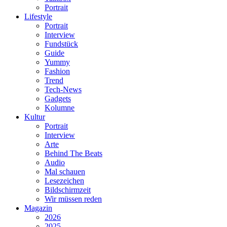
Portrait
Lifestyle
Portrait
Interview
Fundstück
Guide
Yummy
Fashion
Trend
Tech-News
Gadgets
Kolumne
Kultur
Portrait
Interview
Arte
Behind The Beats
Audio
Mal schauen
Lesezeichen
Bildschirmzeit
Wir müssen reden
Magazin
2026
2025