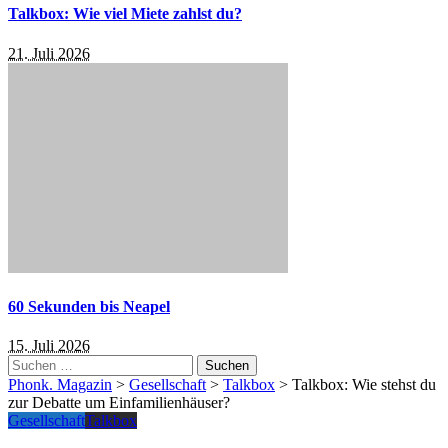
Talkbox: Wie viel Miete zahlst du?
21. Juli 2026
60 Sekunden bis Neapel
15. Juli 2026
Suchen
nach:
Phonk. Magazin
>
Gesellschaft
>
Talkbox
>
Talkbox: Wie stehst du
zur Debatte um Einfamilienhäuser?
Gesellschaft
Talkbox