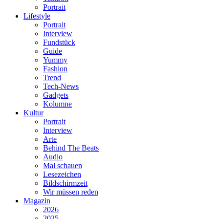
Portrait
Lifestyle
Portrait
Interview
Fundstück
Guide
Yummy
Fashion
Trend
Tech-News
Gadgets
Kolumne
Kultur
Portrait
Interview
Arte
Behind The Beats
Audio
Mal schauen
Lesezeichen
Bildschirmzeit
Wir müssen reden
Magazin
2026
2025