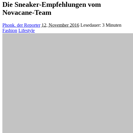
Die Sneaker-Empfehlungen vom
Novacane-Team
Posted
Phonk. der Reporter
12. November 2016
Lesedauer: 3 Minuten
by
Fashion
Lifestyle