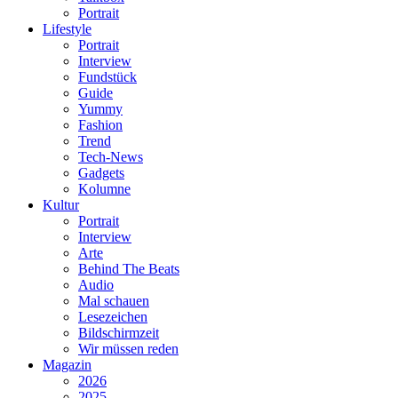
Portrait
Lifestyle
Portrait
Interview
Fundstück
Guide
Yummy
Fashion
Trend
Tech-News
Gadgets
Kolumne
Kultur
Portrait
Interview
Arte
Behind The Beats
Audio
Mal schauen
Lesezeichen
Bildschirmzeit
Wir müssen reden
Magazin
2026
2025