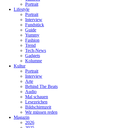
Portrait
Lifestyle
Portrait
Interview
Fundstück
Guide
Yummy
Fashion
Trend
Tech-News
Gadgets
Kolumne
Kultur
Portrait
Interview
Arte
Behind The Beats
Audio
Mal schauen
Lesezeichen
Bildschirmzeit
Wir müssen reden
Magazin
2026
2025