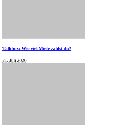
Talkbox: Wie viel Miete zahlst du?
21. Juli 2026