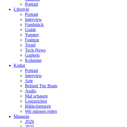
Portrait
Lifestyle
Portrait
Interview
Fundstück
Guide
Yummy
Fashion
Trend
Tech-News
Gadgets
Kolumne
Kultur
Portrait
Interview
Arte
Behind The Beats
Audio
Mal schauen
Lesezeichen
Bildschirmzeit
Wir müssen reden
Magazin
2026
2025