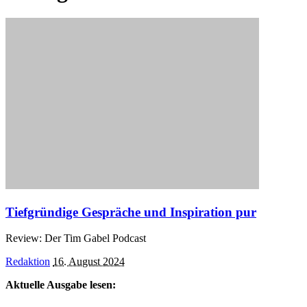
Tiefgründige Gespräche und Inspiration pur
Review: Der Tim Gabel Podcast
Posted
Redaktion
16. August 2024
by
Aktuelle Ausgabe lesen: