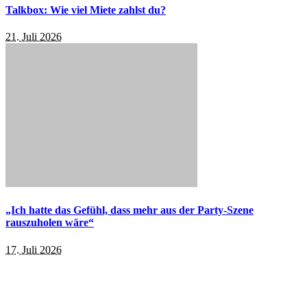
Talkbox: Wie viel Miete zahlst du?
21. Juli 2026
„Ich hatte das Gefühl, dass mehr aus der Party-Szene
rauszuholen wäre“
17. Juli 2026