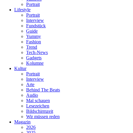
Portrait
Lifestyle
Portrait
Interview
Fundstück
Guide
Yummy
Fashion
Trend
Tech-News
Gadgets
Kolumne
Kultur
Portrait
Interview
Arte
Behind The Beats
Audio
Mal schauen
Lesezeichen
Bildschirmzeit
Wir müssen reden
Magazin
2026
2025