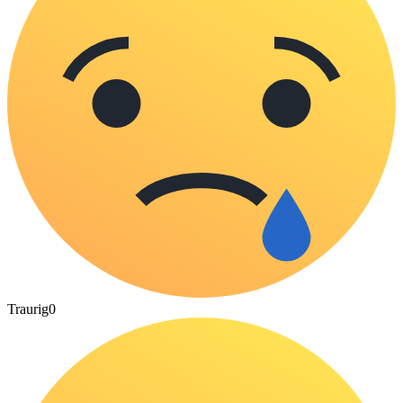
Traurig
0