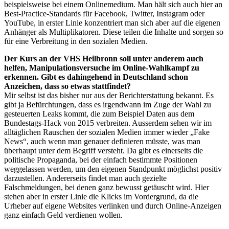
beispielsweise bei einem Onlinemedium. Man hält sich auch hier an
Best-Practice-Standards für Facebook, Twitter, Instagram oder
YouTube, in erster Linie konzentriert man sich aber auf die eigenen
Anhänger als Multiplikatoren. Diese teilen die Inhalte und sorgen so
für eine Verbreitung in den sozialen Medien.
Der Kurs an der VHS Heilbronn soll unter anderem auch
helfen, Manipulationsversuche im Online-Wahlkampf zu
erkennen. Gibt es dahingehend in Deutschland schon
Anzeichen, dass so etwas stattfindet?
Mir selbst ist das bisher nur aus der Berichterstattung bekannt. Es
gibt ja Befürchtungen, dass es irgendwann im Zuge der Wahl zu
gesteuerten Leaks kommt, die zum Beispiel Daten aus dem
Bundestags-Hack von 2015 verbreiten. Ausserdem sehen wir im
alltäglichen Rauschen der sozialen Medien immer wieder „Fake
News“, auch wenn man genauer definieren müsste, was man
überhaupt unter dem Begriff versteht. Da gibt es einerseits die
politische Propaganda, bei der einfach bestimmte Positionen
weggelassen werden, um den eigenen Standpunkt möglichst positiv
darzustellen. Andererseits findet man auch gezielte
Falschmeldungen, bei denen ganz bewusst getäuscht wird. Hier
stehen aber in erster Linie die Klicks im Vordergrund, da die
Urheber auf eigene Websites verlinken und durch Online-Anzeigen
ganz einfach Geld verdienen wollen.