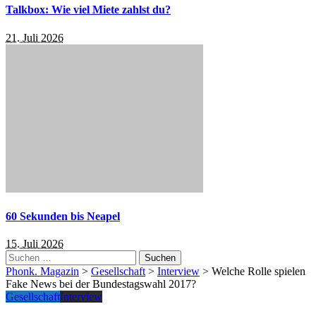
Talkbox: Wie viel Miete zahlst du?
21. Juli 2026
60 Sekunden bis Neapel
15. Juli 2026
Suchen
nach:
Phonk. Magazin
>
Gesellschaft
>
Interview
>
Welche Rolle spielen
Fake News bei der Bundestagswahl 2017?
Gesellschaft
Interview