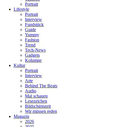
Portrait
Lifestyle
Portrait
Interview
Fundstück
Guide
Yummy
Fashion
Trend
Tech-News
Gadgets
Kolumne
Kultur
Portrait
Interview
Arte
Behind The Beats
Audio
Mal schauen
Lesezeichen
Bildschirmzeit
Wir müssen reden
Magazin
2026
2025