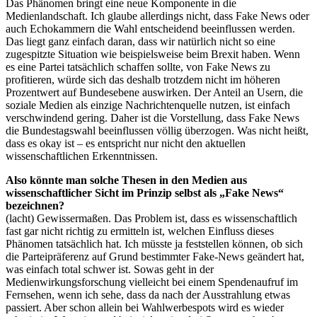
Das Phänomen bringt eine neue Komponente in die
Medienlandschaft. Ich glaube allerdings nicht, dass Fake News oder
auch Echokammern die Wahl entscheidend beeinflussen werden.
Das liegt ganz einfach daran, dass wir natürlich nicht so eine
zugespitzte Situation wie beispielsweise beim Brexit haben. Wenn
es eine Partei tatsächlich schaffen sollte, von Fake News zu
profitieren, würde sich das deshalb trotzdem nicht im höheren
Prozentwert auf Bundesebene auswirken. Der Anteil an Usern, die
soziale Medien als einzige Nachrichtenquelle nutzen, ist einfach
verschwindend gering. Daher ist die Vorstellung, dass Fake News
die Bundestagswahl beeinflussen völlig überzogen. Was nicht heißt,
dass es okay ist – es entspricht nur nicht den aktuellen
wissenschaftlichen Erkenntnissen.
Also könnte man solche Thesen in den Medien aus
wissenschaftlicher Sicht im Prinzip selbst als „Fake News“
bezeichnen?
(lacht) Gewissermaßen. Das Problem ist, dass es wissenschaftlich
fast gar nicht richtig zu ermitteln ist, welchen Einfluss dieses
Phänomen tatsächlich hat. Ich müsste ja feststellen können, ob sich
die Parteipräferenz auf Grund bestimmter Fake-News geändert hat,
was einfach total schwer ist. Sowas geht in der
Medienwirkungsforschung vielleicht bei einem Spendenaufruf im
Fernsehen, wenn ich sehe, dass da nach der Ausstrahlung etwas
passiert. Aber schon allein bei Wahlwerbespots wird es wieder