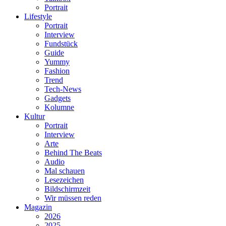
Portrait
Lifestyle
Portrait
Interview
Fundstück
Guide
Yummy
Fashion
Trend
Tech-News
Gadgets
Kolumne
Kultur
Portrait
Interview
Arte
Behind The Beats
Audio
Mal schauen
Lesezeichen
Bildschirmzeit
Wir müssen reden
Magazin
2026
2025