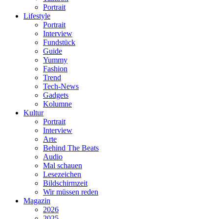
Portrait
Lifestyle
Portrait
Interview
Fundstück
Guide
Yummy
Fashion
Trend
Tech-News
Gadgets
Kolumne
Kultur
Portrait
Interview
Arte
Behind The Beats
Audio
Mal schauen
Lesezeichen
Bildschirmzeit
Wir müssen reden
Magazin
2026
2025