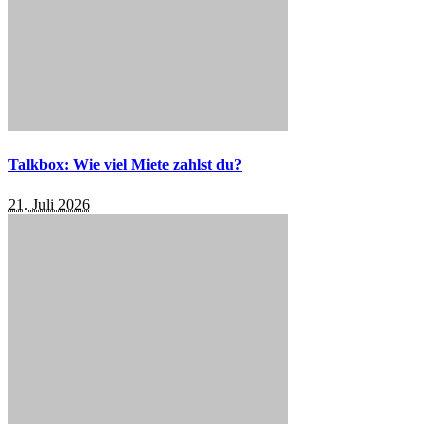
Talkbox: Wie viel Miete zahlst du?
21. Juli 2026