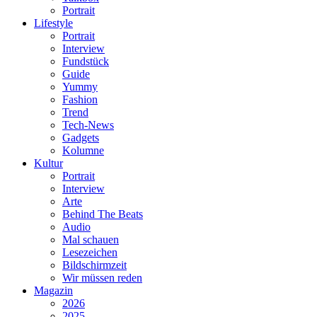
Portrait
Lifestyle
Portrait
Interview
Fundstück
Guide
Yummy
Fashion
Trend
Tech-News
Gadgets
Kolumne
Kultur
Portrait
Interview
Arte
Behind The Beats
Audio
Mal schauen
Lesezeichen
Bildschirmzeit
Wir müssen reden
Magazin
2026
2025