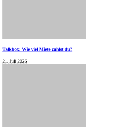
Talkbox: Wie viel Miete zahlst du?
21. Juli 2026