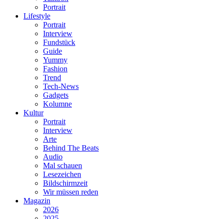
Portrait
Lifestyle
Portrait
Interview
Fundstück
Guide
Yummy
Fashion
Trend
Tech-News
Gadgets
Kolumne
Kultur
Portrait
Interview
Arte
Behind The Beats
Audio
Mal schauen
Lesezeichen
Bildschirmzeit
Wir müssen reden
Magazin
2026
2025