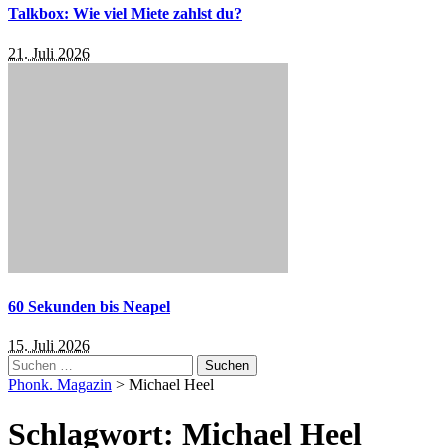
Talkbox: Wie viel Miete zahlst du?
21. Juli 2026
60 Sekunden bis Neapel
15. Juli 2026
Suchen
nach:
Phonk. Magazin
>
Michael Heel
Schlagwort:
Michael Heel