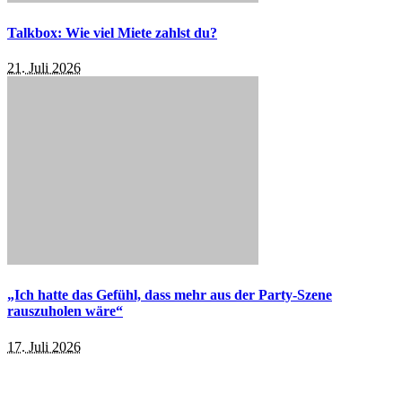
Talkbox: Wie viel Miete zahlst du?
21. Juli 2026
„Ich hatte das Gefühl, dass mehr aus der Party-Szene
rauszuholen wäre“
17. Juli 2026