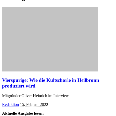
Vierspurige: Wie die Kultschorle in Heilbronn
produziert wird
Mitgründer Oliver Heinrich im Interview
Posted
Redaktion
15. Februar 2022
by
Aktuelle Ausgabe lesen: