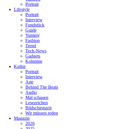
Portrait
Lifestyle
Portrait
Interview
Fundstück
Guide
Yummy
Fashion
Trend
Tech-News
Gadgets
Kolumne
Kultur
Portrait
Interview
Arte
Behind The Beats
Audio
Mal schauen
Lesezeichen
Bildschirmzeit
Wir müssen reden
Magazin
2026
2025