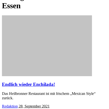
Essen
Endlich wieder Enchilada!
Das Heilbronner Restaurant ist mit frischem „Mexican Style“
zurück.
Posted
Redaktion
28. September 2021