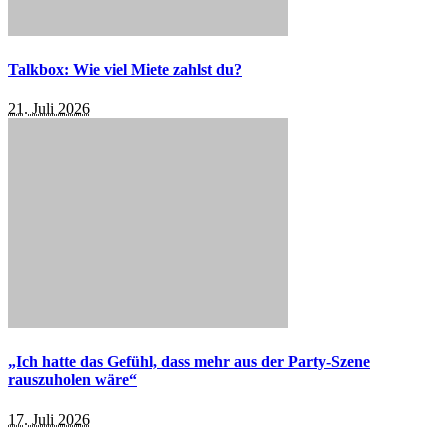
Talkbox: Wie viel Miete zahlst du?
21. Juli 2026
„Ich hatte das Gefühl, dass mehr aus der Party-Szene
rauszuholen wäre“
17. Juli 2026