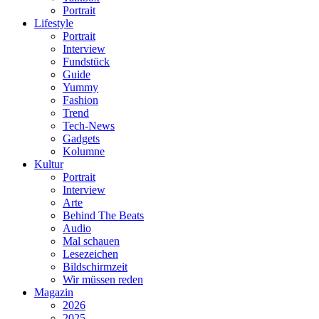
Portrait
Lifestyle
Portrait
Interview
Fundstück
Guide
Yummy
Fashion
Trend
Tech-News
Gadgets
Kolumne
Kultur
Portrait
Interview
Arte
Behind The Beats
Audio
Mal schauen
Lesezeichen
Bildschirmzeit
Wir müssen reden
Magazin
2026
2025