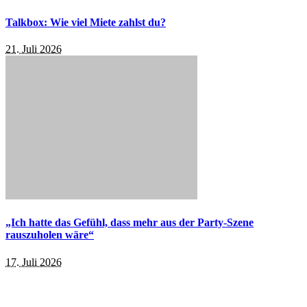
Talkbox: Wie viel Miete zahlst du?
21. Juli 2026
„Ich hatte das Gefühl, dass mehr aus der Party-Szene
rauszuholen wäre“
17. Juli 2026