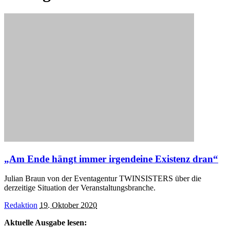
„Am Ende hängt immer irgendeine Existenz dran“
Julian Braun von der Eventagentur TWINSISTERS über die
derzeitige Situation der Veranstaltungsbranche.
Posted
Redaktion
19. Oktober 2020
by
Aktuelle Ausgabe lesen: