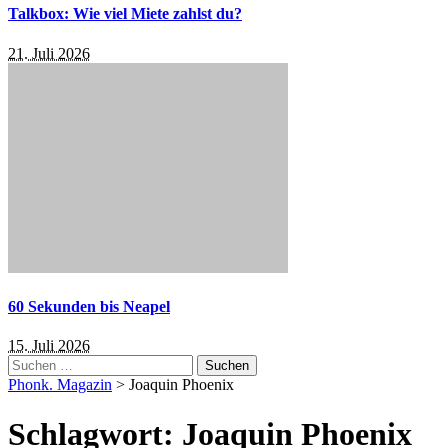
Talkbox: Wie viel Miete zahlst du?
21. Juli 2026
60 Sekunden bis Neapel
15. Juli 2026
Suchen
nach:
Phonk. Magazin
>
Joaquin Phoenix
Schlagwort:
Joaquin Phoenix