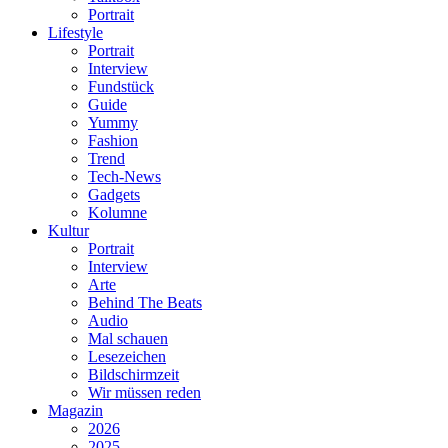
Portrait
Lifestyle
Portrait
Interview
Fundstück
Guide
Yummy
Fashion
Trend
Tech-News
Gadgets
Kolumne
Kultur
Portrait
Interview
Arte
Behind The Beats
Audio
Mal schauen
Lesezeichen
Bildschirmzeit
Wir müssen reden
Magazin
2026
2025