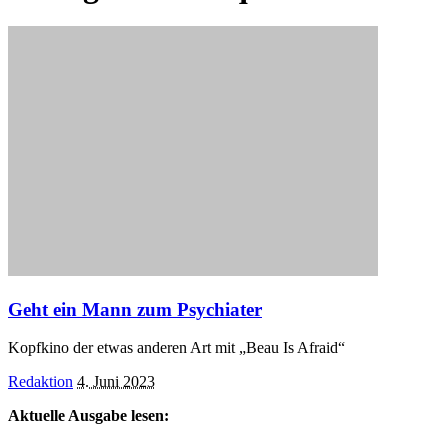
Geht ein Mann zum Psychiater
Kopfkino der etwas anderen Art mit „Beau Is Afraid“
Posted
Redaktion
4. Juni 2023
by
Aktuelle Ausgabe lesen: