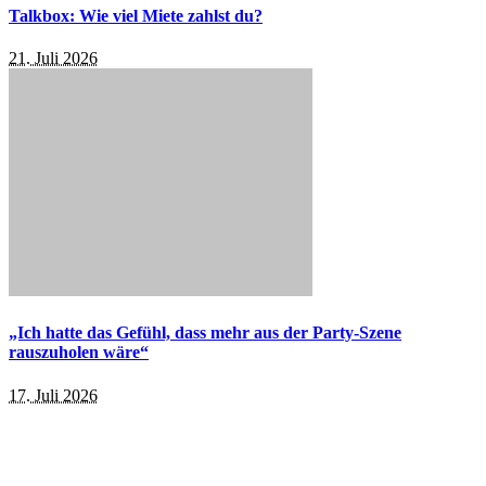
Talkbox: Wie viel Miete zahlst du?
21. Juli 2026
„Ich hatte das Gefühl, dass mehr aus der Party-Szene
rauszuholen wäre“
17. Juli 2026