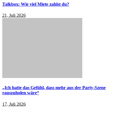
Talkbox: Wie viel Miete zahlst du?
21. Juli 2026
„Ich hatte das Gefühl, dass mehr aus der Party-Szene
rauszuholen wäre“
17. Juli 2026