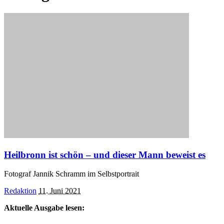
Heilbronn ist schön – und dieser Mann beweist es
Fotograf Jannik Schramm im Selbstportrait
Posted
Redaktion
11. Juni 2021
by
Aktuelle Ausgabe lesen: