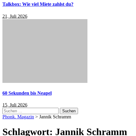
Talkbox: Wie viel Miete zahlst du?
21. Juli 2026
60 Sekunden bis Neapel
15. Juli 2026
Suchen
nach:
Phonk. Magazin
>
Jannik Schramm
Schlagwort:
Jannik Schramm