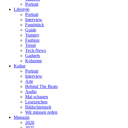
Portrait
Lifestyle
Portrait
Interview
Fundstück
Guide
Yummy
Fashion
Trend
Tech-News
Gadgets
Kolumne
Kultur
Portrait
Interview
Arte
Behind The Beats
Audio
Mal schauen
Lesezeichen
Bildschirmzeit
Wir müssen reden
Magazin
2026
2025