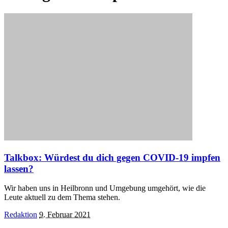
Talkbox: Würdest du dich gegen COVID-19 impfen
lassen?
Wir haben uns in Heilbronn und Umgebung umgehört, wie die
Leute aktuell zu dem Thema stehen.
Posted
Redaktion
9. Februar 2021
by