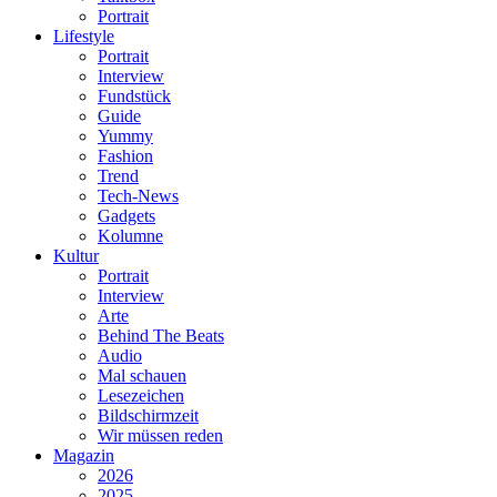
Portrait
Lifestyle
Portrait
Interview
Fundstück
Guide
Yummy
Fashion
Trend
Tech-News
Gadgets
Kolumne
Kultur
Portrait
Interview
Arte
Behind The Beats
Audio
Mal schauen
Lesezeichen
Bildschirmzeit
Wir müssen reden
Magazin
2026
2025