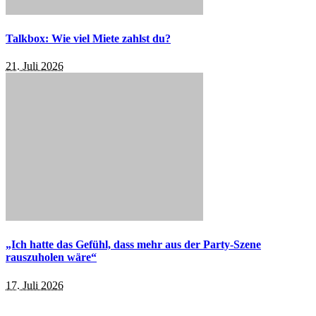
Talkbox: Wie viel Miete zahlst du?
21. Juli 2026
„Ich hatte das Gefühl, dass mehr aus der Party-Szene
rauszuholen wäre“
17. Juli 2026