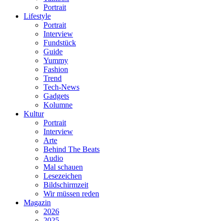
Portrait
Lifestyle
Portrait
Interview
Fundstück
Guide
Yummy
Fashion
Trend
Tech-News
Gadgets
Kolumne
Kultur
Portrait
Interview
Arte
Behind The Beats
Audio
Mal schauen
Lesezeichen
Bildschirmzeit
Wir müssen reden
Magazin
2026
2025