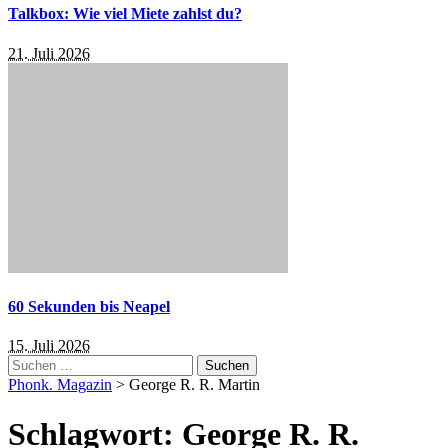
Talkbox: Wie viel Miete zahlst du?
21. Juli 2026
60 Sekunden bis Neapel
15. Juli 2026
Suchen
nach:
Phonk. Magazin
>
George R. R. Martin
Schlagwort:
George R. R.